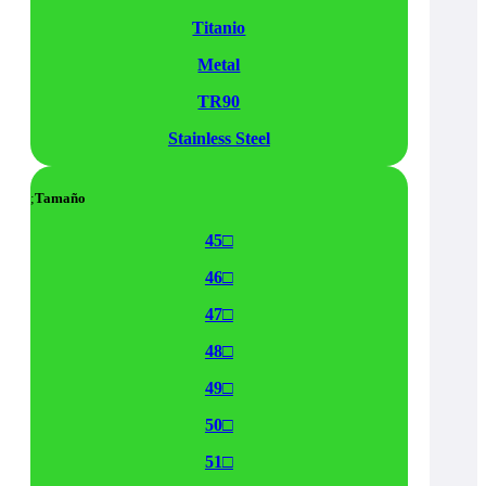
Titanio
Metal
TR90
Stainless Steel
Tamaño
45□
46□
47□
48□
49□
50□
51□