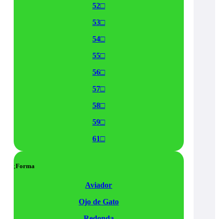
52□
53□
54□
55□
56□
57□
58□
59□
61□
Forma
Aviador
Ojo de Gato
Redonda