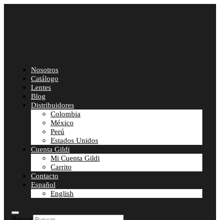
Nosotros
Catálogo
Lentes
Blog
Distribuidores
Colombia
México
Perú
Estados Unidos
Cuenta Gildi
Mi Cuenta Gildi
Carrito
Contacto
Español
English
Buscar