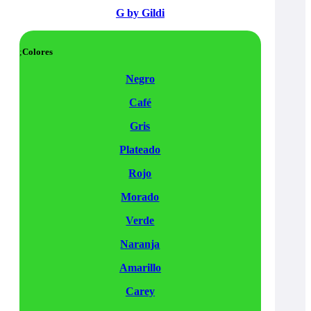
G by Gildi
Colores
Negro
Café
Gris
Plateado
Rojo
Morado
Verde
Naranja
Amarillo
Carey