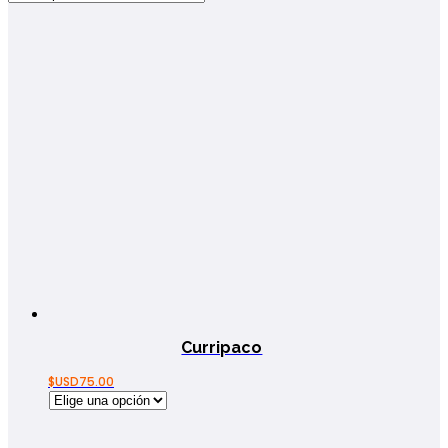
Curripaco
$USD
75.00