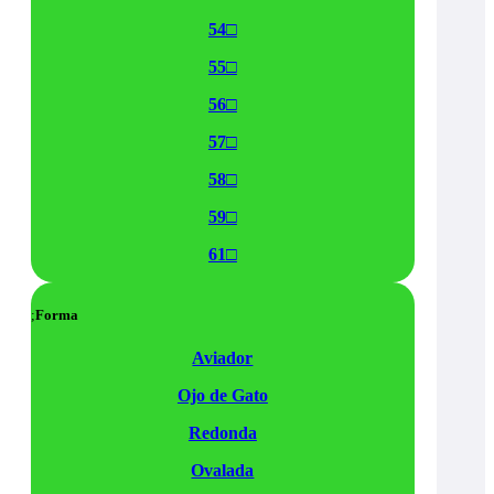
54□
55□
56□
57□
58□
59□
61□
Forma
Aviador
Ojo de Gato
Redonda
Ovalada