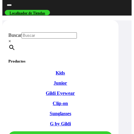
Localizador de Tiendas
Buscar
×
Productos
Kids
Junior
Gildi Eyewear
Clip-on
Sunglasses
G by Gildi