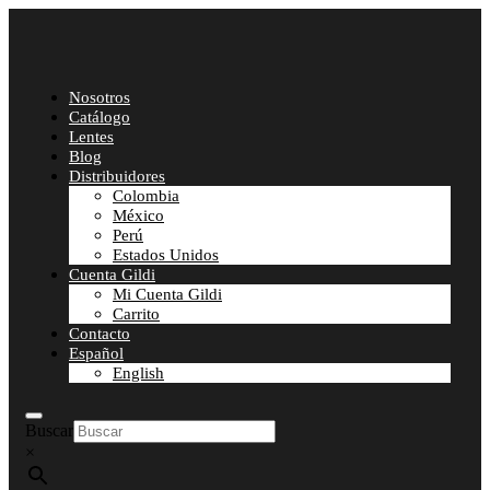
Nosotros
Catálogo
Lentes
Blog
Distribuidores
Colombia
México
Perú
Estados Unidos
Cuenta Gildi
Mi Cuenta Gildi
Carrito
Contacto
Español
English
Buscar
×