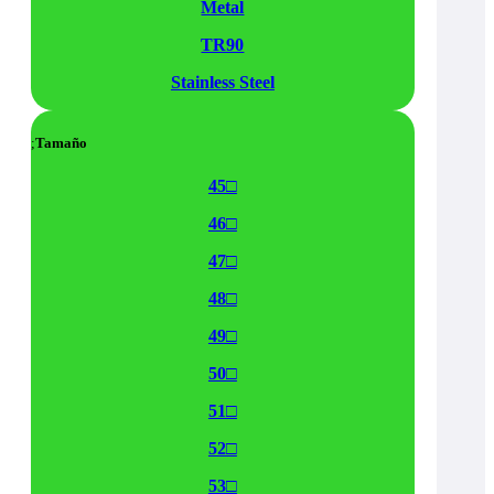
Metal
TR90
Stainless Steel
Tamaño
45□
46□
47□
48□
49□
50□
51□
52□
53□