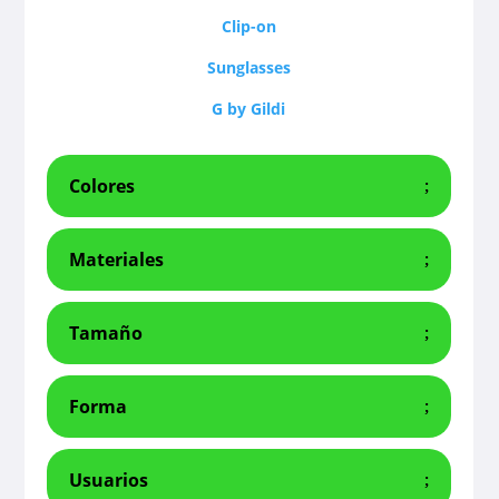
Clip-on
Sunglasses
G by Gildi
Colores
Materiales
Tamaño
Forma
Usuarios