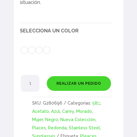
situación.
SELECCIONA UN COLOR
Amatitlan
REALIZAR UN PEDIDO
cantidad
SKU:
G280696
Categorías:
58□
,
Acetato
,
Azul
,
Carey
,
Morado
,
Mujer
,
Negro
,
Nueva Colección
,
Places
,
Redonda
,
Stainless Steel
,
Sunglasses
Etiqueta:
Pleaces