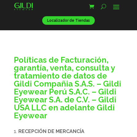
Localizador de Tiendas
Políticas de Facturación,
garantía, venta, consulta y
tratamiento de datos de
Gildi Compañia S.A.S. – Gildi
Eyewear Perú S.A.C. – Gildi
Eyewear S.A. de C.V. – Gildi
USA LLC en adelante Gildi
Eyewear
RECEPCIÓN DE MERCANCÍA