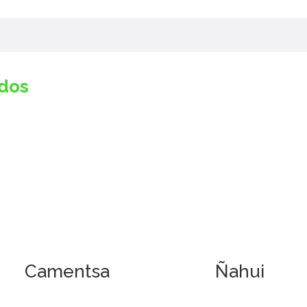
ados
Camentsa
Ñahui