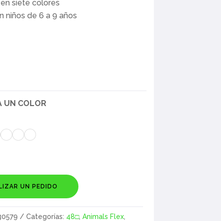
 en siete colores
n niños de 6 a 9 años
A UN COLOR
LIZAR UN PEDIDO
30579
Categorías:
48□
,
Animals Flex
,