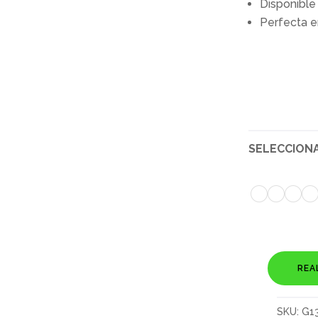
Disponible
Perfecta e
SELECCION
REA
Suru
cantidad
SKU:
G1