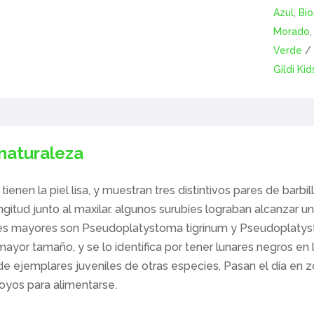
Azul
,
Bio
Morado
Verde
Gildi Kid
 naturaleza
 tienen la piel lisa, y muestran tres distintivos pares de barb
gitud junto al maxilar. algunos surubíes lograban alcanzar u
es mayores son Pseudoplatystoma tigrinum y Pseudoplatyst
mayor tamaño, y se lo identifica por tener lunares negros en
de ejemplares juveniles de otras especies, Pasan el día en 
royos para alimentarse.