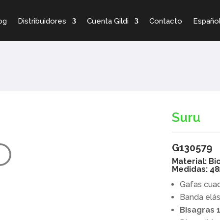
og
Distribuidores
Cuenta Gildi
Contacto
Españo
Suru
G130579
Material: Bio
Medidas: 4
Gafas cua
Banda elás
Bisagras 