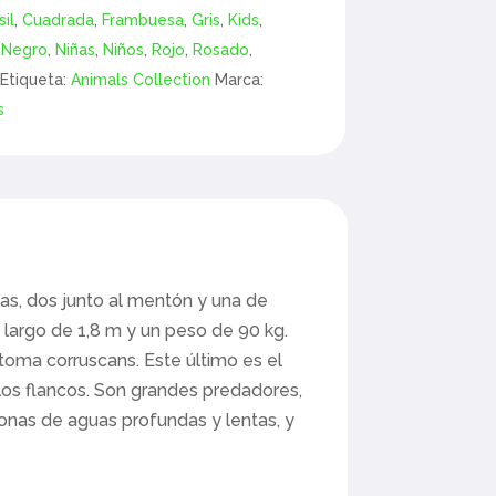
sil
,
Cuadrada
,
Frambuesa
,
Gris
,
Kids
,
,
Negro
,
Niñas
,
Niños
,
Rojo
,
Rosado
,
Etiqueta:
Animals Collection
Marca:
s
illas, dos junto al mentón y una de
n largo de 1,8 m y un peso de 90 kg.
oma corruscans. Este último es el
 los flancos. Son grandes predadores,
zonas de aguas profundas y lentas, y