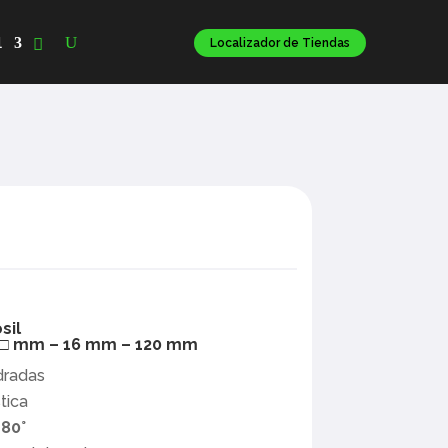
l
Localizador de Tiendas
sil
8□ mm – 16 mm – 120 mm
dradas
tica
180°