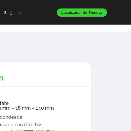
l
Localizador de Tiendas
n
etate
□ mm – 18 mm – 140 mm
edondeada
rizado con filtro UV