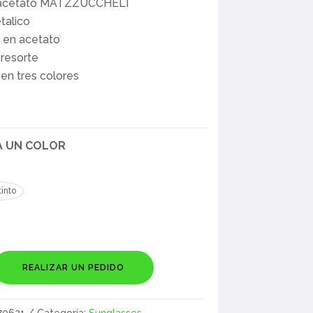
 acetato MATZZUCCHELI
talico
 en acetato
 resorte
 en tres colores
A UN COLOR
tinto
REALIZAR UN PEDIDO
70621
Categoría:
Sunglasses