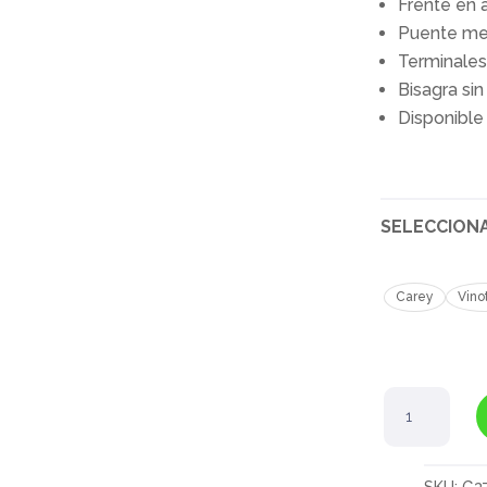
Frente en
Puente me
Terminales
Bisagra sin
Disponible
SELECCION
Carey
Vino
Marañon
cantidad
SKU:
G3