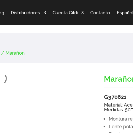
og
Distribuidores
Cuenta Gildi
Contacto
Españo
s
/ Marañon
Maraño
G370621
Material: Ac
Medidas: 50
Montura r
Lente pola