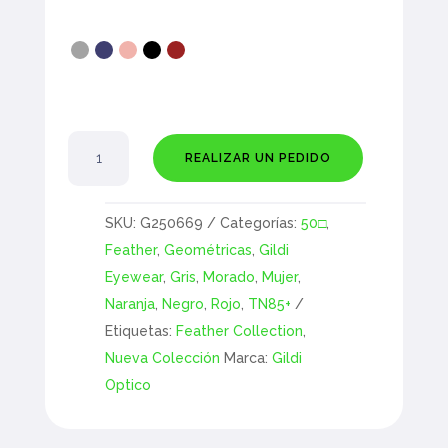
Amacizo
REALIZAR UN PEDIDO
cantidad
SKU:
G250669
Categorías:
50□
,
Feather
,
Geométricas
,
Gildi
Eyewear
,
Gris
,
Morado
,
Mujer
,
Naranja
,
Negro
,
Rojo
,
TN85+
Etiquetas:
Feather Collection
,
Nueva Colección
Marca:
Gildi
Optico