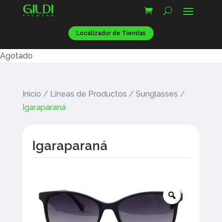
Localizador de Tiendas
Agotado
Inicio
/
Líneas de Productos
/
Sunglasses
/
Igaraparaná
Igaraparaná