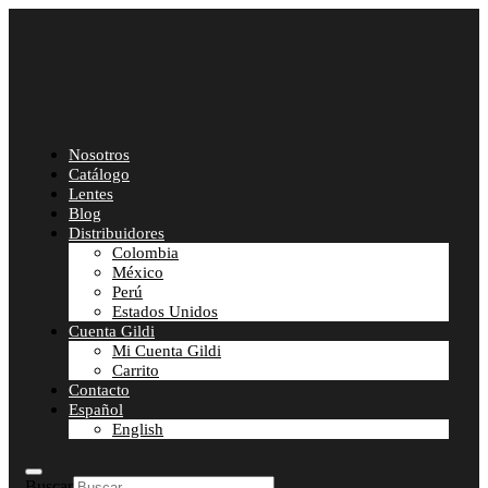
Nosotros
Catálogo
Lentes
Blog
Distribuidores
Colombia
México
Perú
Estados Unidos
Cuenta Gildi
Mi Cuenta Gildi
Carrito
Contacto
Español
English
Buscar