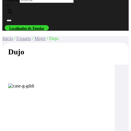
×
Localizador de Tiendas
Inicio
/
Usuario
/
Mujer
/ Dujo
Dujo