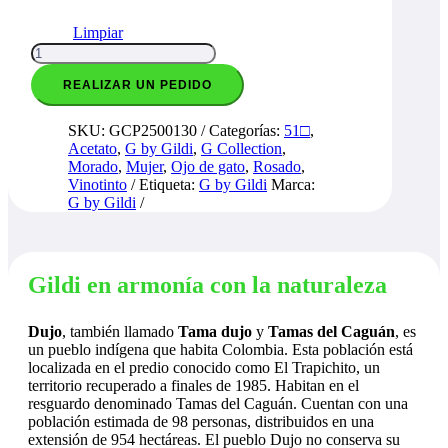
Limpiar
Dujo
cantidad
REALIZAR UN PEDIDO
SKU:
GCP2500130
Categorías:
51□
,
Acetato
,
G by Gildi
,
G Collection
,
Morado
,
Mujer
,
Ojo de gato
,
Rosado
,
Vinotinto
Etiqueta:
G by Gildi
Marca:
G by Gildi
Gildi en armonía con la naturaleza
Dujo
, también llamado
Tama dujo
y
Tamas del Caguán
,
es
un pueblo indígena que habita Colombia. Esta población está
localizada en el predio conocido como El Trapichito, un
territorio recuperado a finales de 1985. Habitan en el
resguardo denominado Tamas del Caguán. Cuentan con una
población estimada de 98 personas, distribuidos en una
extensión de 954 hectáreas. El pueblo Dujo no conserva su