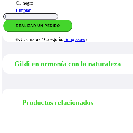
C1 negro
Limpiar
Curaray
G350599
C1
REALIZAR UN PEDIDO
cantidad
SKU:
curaray
Categoría:
Sunglasses
Gildi en armonía con la naturaleza
Productos relacionados