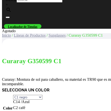
×
Localizador de Tiendas
Agotado
Inicio
/
Líneas de Productos
/
Sunglasses
/ Curaray G350599 C1
Curaray G350599 C1
Curaray: Montura de sol para caballero, su material es TR90 que es muy
incomparable.
SELECCIONA UN COLOR
C14 /Azul
C2 café
Color