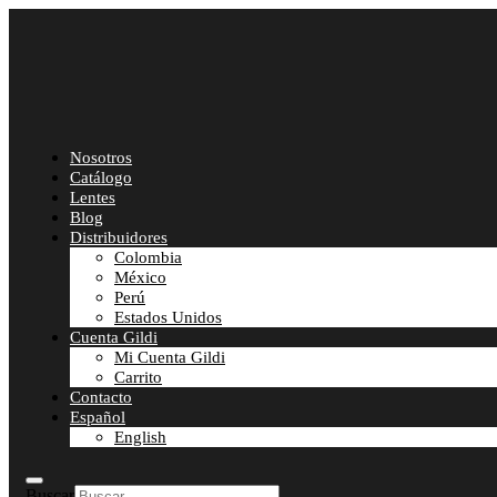
Nosotros
Catálogo
Lentes
Blog
Distribuidores
Colombia
México
Perú
Estados Unidos
Cuenta Gildi
Mi Cuenta Gildi
Carrito
Contacto
Español
English
Buscar