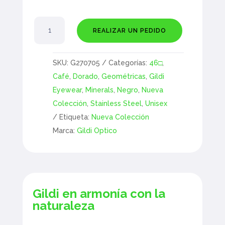
Copal
REALIZAR UN PEDIDO
cantidad
SKU:
G270705
Categorías:
46□
,
Café
,
Dorado
,
Geométricas
,
Gildi
Eyewear
,
Minerals
,
Negro
,
Nueva
Colección
,
Stainless Steel
,
Unisex
Etiqueta:
Nueva Colección
Marca:
Gildi Optico
Gildi en armonía con la
naturaleza